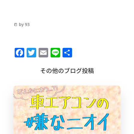
📒 by 93
F
T
E
Li
共
a
w
m
n
有
c
it
ai
e
その他のブログ投稿
e
te
l
b
r
o
o
k