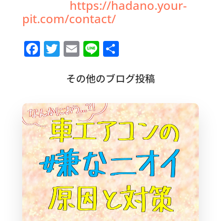
https://hadano.your-
pit.com/contact/
F
T
E
Li
共
a
w
m
n
有
c
it
ai
e
その他のブログ投稿
e
te
l
b
r
o
o
k