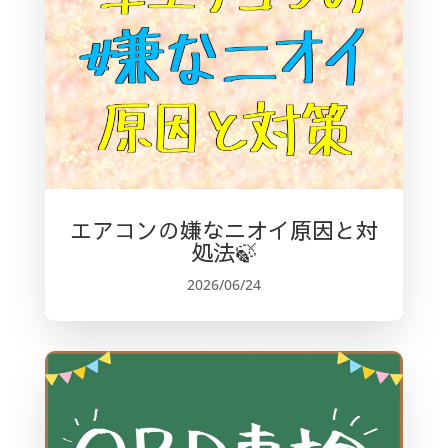
o
k
エアコンの嫌なニオイ原因と対
処法🍃
2026/06/24