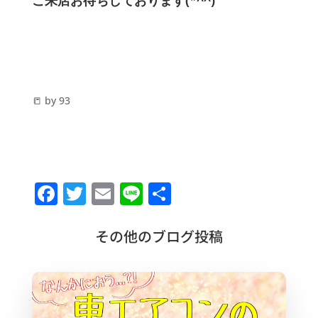
📒 by 93
F
T
E
Li
共
a
w
m
n
有
c
it
ai
e
その他のブログ投稿
e
te
l
b
r
o