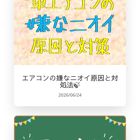
o
o
k
エアコンの嫌なニオイ原因と対
処法🍃
2026/06/24