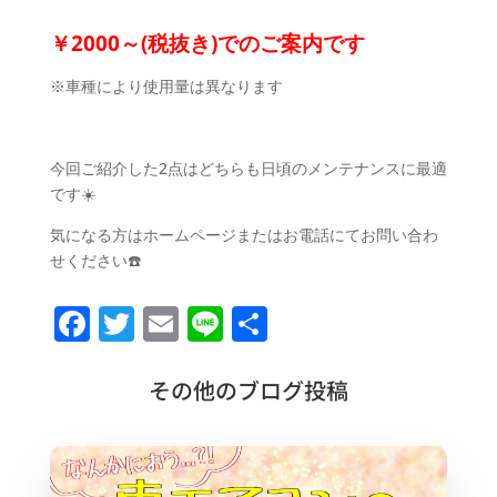
￥2000～(税抜き)でのご案内です
※車種により使用量は異なります
今回ご紹介した2点はどちらも日頃のメンテナンスに最適
です☀️
気になる方はホームページまたはお電話にてお問い合わ
せください☎️
F
T
E
Li
共
a
w
m
n
有
c
it
ai
e
その他のブログ投稿
e
te
l
b
r