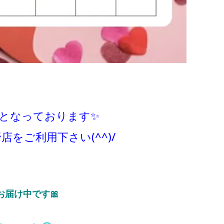
きとなっております
✨
をご利用下さい(^^)/
届け中です🎀