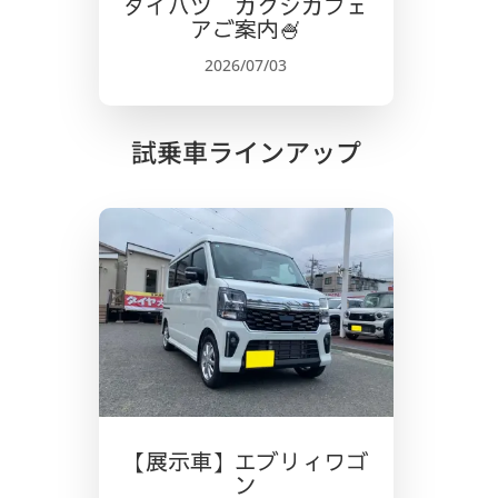
ダイハツ カクシカフェ
アご案内🍧
2026/07/03
試乗車ラインアップ
【展示車】エブリィワゴ
ン