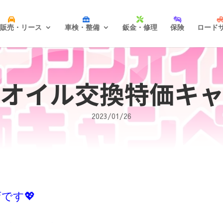
販売・リース
車検・整備
鈑金・修理
保険
ロード
ンオイル交換特価キャ
2023/01/26
です💖