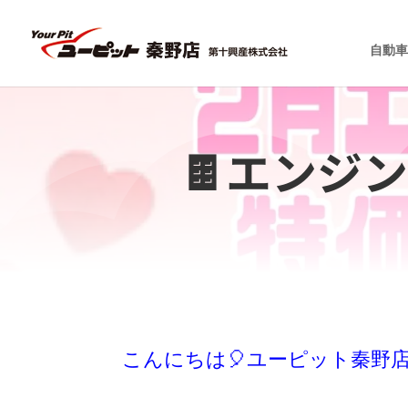
自動車
🍫エンジ
こんにちは🎈ユーピット秦野店