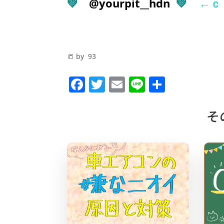
💚
@yourpit__hdn
💚
←ｃｈ
📒 by 93
F
T
E
Li
共
a
w
m
n
有
c
it
ai
e
そ
e
te
l
b
r
o
o
k