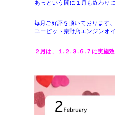
あっという間に１月も終
わり
毎月ご好評を頂いております
ユーピット秦野店エンジンオイ
２月は、１.２.３.６.７に実施