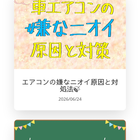
o
o
k
エアコンの嫌なニオイ原因と対
処法🍃
2026/06/24