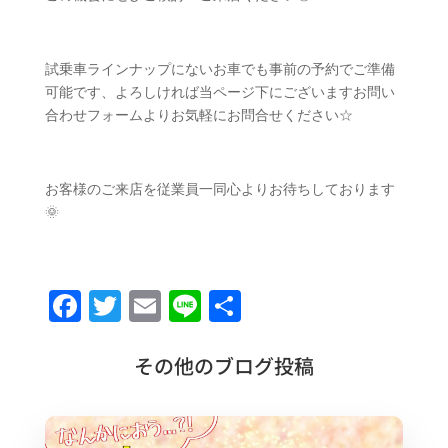
試乗車ラインナップにないお車でも事前の予約でご準備
可能です、よろしければ当ページ下にございますお問い
合わせフォームよりお気軽にお問合せください☆
お客様のご来店を従業員一同心よりお待ちしております
🌞
F
T
E
Li
共
a
w
m
n
有
c
it
ai
e
その他のブログ投稿
e
te
l
b
r