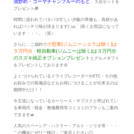
油炒め・ゴーヤチャンプルーのもと
、３点セットを
プレゼント🎁
時間に追われてバタバタ忙しい夕飯の準備も、具材があ
ればバッチリ味が決まります(´;ω;｀)良くお世話になって
います・・・。（笑）
小型車(ジムニーシエラは除く)は
さらに、ご成約で
５万円分
軽自動車(ジムニーは除く)は３万円分
・
のスズキ純正オプションプレゼント
とグルメギフト
をプレゼントしております🌼
よくつけられているドライブレコーダーやETC・その他
お好みでの装備品などもお得につけることが出来るのは
期間中だけ！！
今主流になっているカーリース・サブスクと呼ばれてい
る車両代・税金・整備費用等コミコミのプランもご案内
できます🚙
人気のスペーシア・ハスラー・アルト・ソリオ等・・・
この機会にぜひご検討・ご来店ください◎