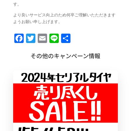
す。
より良いサービス向上のため何卒ご理解いたただきます
ようお願い申し上げます。
F
T
E
Li
共
a
w
m
n
有
c
it
ai
e
その他のキャンペーン情報
e
te
l
b
r
o
o
k