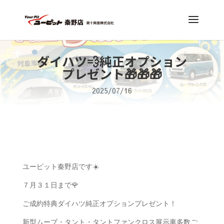
ダイハツ💨純正オプション
プレゼント🎁🎁🎁
2025/07/16
ユーピット秦野店です☀️
７月３１日まで🌹
ご成約特典ダイハツ純正オプションプレゼント！
新型ムーブ・タント・タントファンクロス展示車多数ご