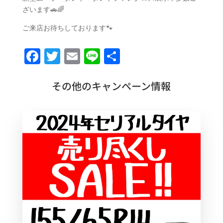
ざいます🚗🌈
ご来店お待ちしております🐾
F
T
E
Li
共
a
w
m
n
有
c
it
ai
e
その他のキャンペーン情報
e
te
l
b
r
o
o
k