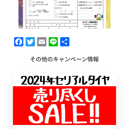
F
T
E
Li
共
a
w
m
n
有
c
it
ai
e
その他のキャンペーン情報
e
te
l
b
r
o
o
k