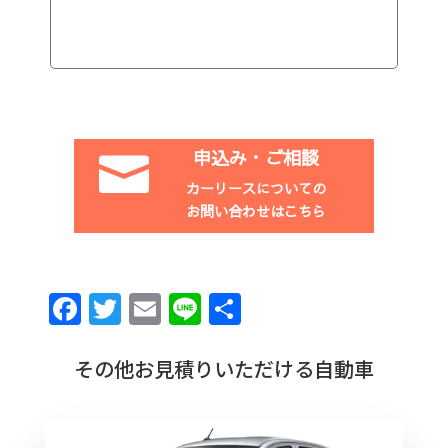
申込み・ご相談

カーリースについての
お問い合わせはこちら
F
T
E
Li
共
a
w
m
n
有
c
it
ai
e
その他お見積りいただける自動車
e
te
l
b
r