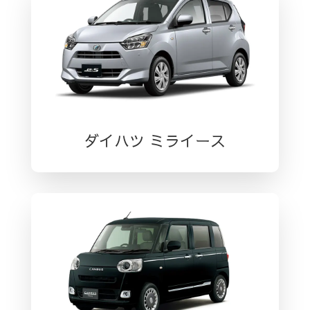
o
o
k
ダイハツ ミライース