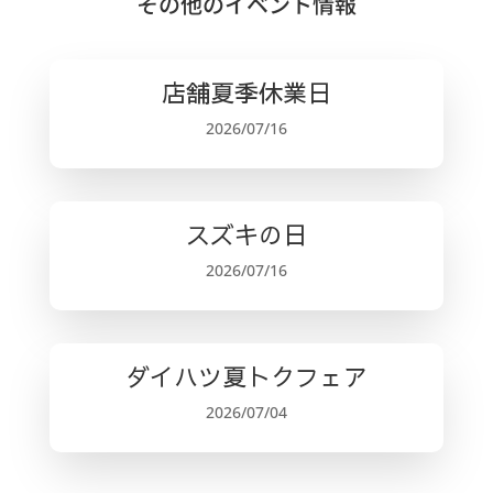
c
it
ai
e
その他のイベント情報
e
te
l
b
r
店舗夏季休業日
o
2026/07/16
o
k
スズキの日
2026/07/16
ダイハツ夏トクフェア
2026/07/04