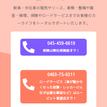
新車・中古車の販売やリース、車検・整備や鈑
金・修理、保険やロードサービスまでお客様のカ
ーライフをトータルサポートいたします。
045-459-6619

保険は弊社保険部まで！
0463-75-6311

ロードサービス（
車が動かな
くなった故障・レッカーけん
引が必要な事故など
）はユー
ピット
曽屋店
まで！