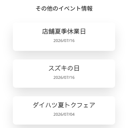
a
w
m
n
有
c
it
ai
e
その他のイベント情報
e
te
l
b
r
店舗夏季休業日
o
2026/07/16
o
k
スズキの日
2026/07/16
ダイハツ夏トクフェア
2026/07/04