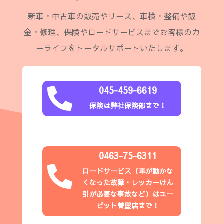
新車・中古車の販売やリース、車検・整備や鈑
金・修理、保険やロードサービスまでお客様のカ
ーライフをトータルサポートいたします。
045-459-6619

保険は弊社保険部まで！
0463-75-6311

ロードサービス（
車が動かな
くなった故障・レッカーけん
引が必要な事故など
）はユー
ピット
曽屋店
まで！