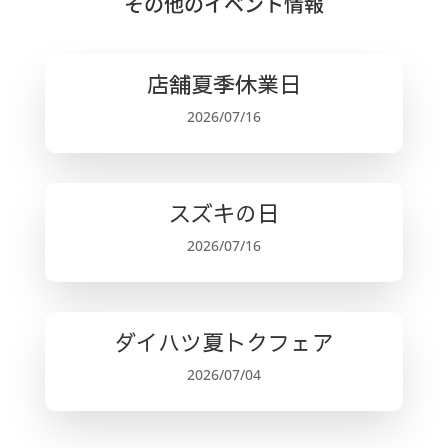
c
it
ai
e
その他のイベント情報
e
te
l
b
r
店舗夏季休業日
o
2026/07/16
o
k
スズキの日
2026/07/16
ダイハツ夏トクフェア
2026/07/04