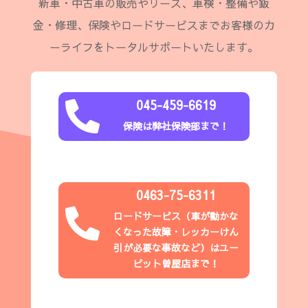
新車・中古車の販売やリース、車検・整備や鈑
金・修理、保険やロードサービスまでお客様のカ
ーライフをトータルサポートいたします。
045-459-6619

保険は弊社保険部まで！
0463-75-6311

ロードサービス（
車が動かな
くなった故障・レッカーけん
引が必要な事故など
）はユー
ピット
曽屋店
まで！